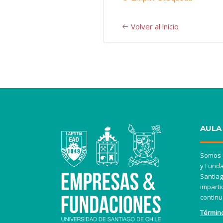
AULA
Somos e
y Funda
Santiag
imparti
continu
Términ