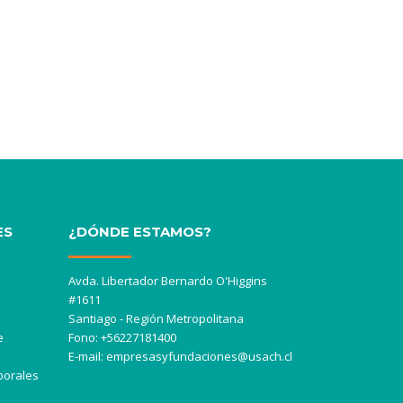
ES
¿DÓNDE ESTAMOS?
Avda. Libertador Bernardo O'Higgins
#1611
Santiago - Región Metropolitana
e
Fono: +56227181400
E-mail:
empresasyfundaciones@usach.cl
borales